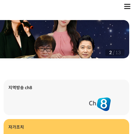
2
/
13
지역방송 ch8
자가조치