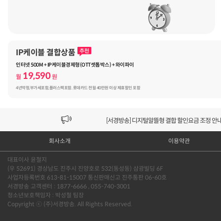
IP케이블 결합상품
인터넷 500M + IP케이블경제형(OTT셋톱박스) + 와이파이
19,590
월
원
[VOD공지] 청춘초이스 이용금액 변경 안내
4년약정,부가세포함,플러스팩포함. 롯데카드 전월 40만원 이상 제휴할인 포함
[서경방송] 일부 채널편성 변경 안내의 건 (7/22)
[서경방송] 디지털알뜰형 결합 할인요금 조정 안내 
회사소개
이용약관
[공지] 개인정보처리방침 (Ver2.15) 개정의 건 (7/1
대표이사 윤철지
[서경방송] 일부 채널편성 변경 안내의 건 (7/1)
(우 52691) 경상남도 진주시 진양호로 532(동성동) 삼광빌딩 6F
사업자등록번호 613-81-15007 통신판매신고 진주통판 06-60호
[VOD공지] 청춘초이스 이용금액 변경 안내
서경방송 고객센터 : 1877-6666 , 055-740-3001
청소년보호책임자 : 박성철 팀장
Copyright ⓒ (주)서경방송. All Rights Reserved.
[서경방송] 일부 채널편성 변경 안내의 건 (7/22)