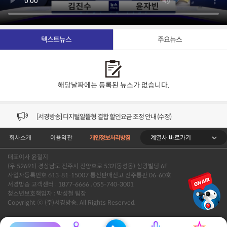
텍스트뉴스
주요뉴스
[VOD공지] 청춘초이스 이용금액 변경 안내
해당날짜에는 등록된 뉴스가 없습니다.
[서경방송] 일부 채널편성 변경 안내의 건 (7/22)
[서경방송] 디지털알뜰형 결합 할인요금 조정 안내 (수정)
계열사 바로가기
회사소개
이용약관
개인정보처리방침
[공지] 개인정보처리방침 (Ver2.15) 개정의 건 (7/1)
대표이사 윤철지
[서경방송] 일부 채널편성 변경 안내의 건 (7/1)
(우 52691) 경상남도 진주시 진양호로 532(동성동) 삼광빌딩 6F
사업자등록번호 613-81-15007 통신판매신고 진주통판 06-60호
[VOD공지] 청춘초이스 이용금액 변경 안내
서경방송 고객센터 : 1877-6666 , 055-740-3001
청소년보호책임자 : 박성철 팀장
Copyright ⓒ (주)서경방송. All Rights Reserved.
[서경방송] 일부 채널편성 변경 안내의 건 (7/22)