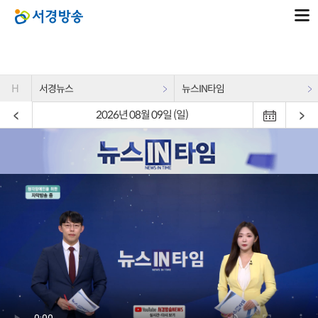
H
서경뉴스
뉴스IN타임
2026년 08월 09일 (일)