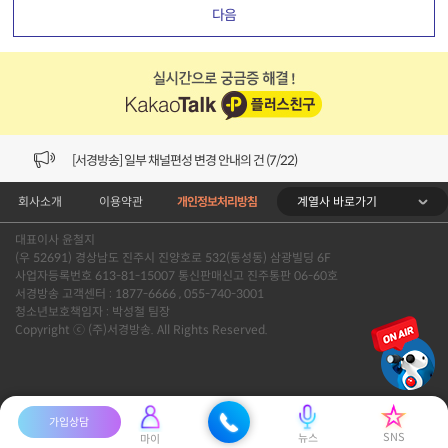
다음
[VOD공지] 청춘초이스 이용금액 변경 안내
[서경방송] 일부 채널편성 변경 안내의 건 (7/22)
계열사 바로가기
회사소개
이용약관
개인정보처리방침
[서경방송] 디지털알뜰형 결합 할인요금 조정 안내 (수정)
대표이사 윤철지
[공지] 개인정보처리방침 (Ver2.15) 개정의 건 (7/1)
(우 52691) 경상남도 진주시 진양호로 532(동성동) 삼광빌딩 6F
사업자등록번호 613-81-15007 통신판매신고 진주통판 06-60호
[서경방송] 일부 채널편성 변경 안내의 건 (7/1)
서경방송 고객센터 : 1877-6666 , 055-740-3001
청소년보호책임자 : 박성철 팀장
Copyright ⓒ (주)서경방송. All Rights Reserved.
[VOD공지] 청춘초이스 이용금액 변경 안내
[서경방송] 일부 채널편성 변경 안내의 건 (7/22)
가입상담
SNS
뉴스
마이