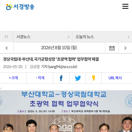
H
서경뉴스
오늘의 뉴스
2026년 8월 10일 (월)
경상국립대-부산대, 국가균형성장 '초광역 협력' 업무협약 체결
2026-05-20
|
김상엽
기자 (sang94@scs.co.kr)
+ 크게
- 작게
URL 복사
..