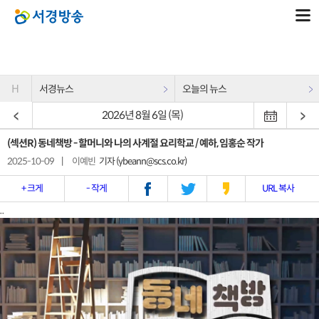
H
서경뉴스
오늘의 뉴스
2026년 8월 6일 (목)
(섹션R) 동네책방 - 할머니와 나의 사계절 요리학교 / 예하, 임홍순 작가
2025-10-09
|
이예빈
기자 (ybeann@scs.co.kr)
+ 크게
- 작게
URL 복사
..