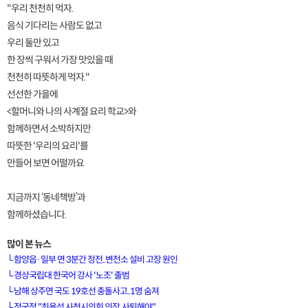
"우리 천천히 먹자.
음식 기다리는 사람도 없고
우리 둘만 있고
한 장씩 구워서 가장 맛있을 때
천천히 따뜻하게 먹자."
선선한 가을에
<할머니와 나의 사계절 요리 학교>와
함께하면서 소박하지만
따뜻한 '우리의 요리'를
만들어 보면 어떨까요
지금까지 ‘동네책방’과
함께하셨습니다.
많이 본 뉴스
└
함양읍·일부 면 3분간 정전..변전소 설비 고장 원인
└
경상국립대 한국어 강사 '노조' 출범
└
남해 상주면 국도 19호선 충돌사고..1명 숨져
[VOD공지] 청춘초이스 이용금액 변경 안내
└
정국정 "최용석 사천시의회 의장, 사퇴해야"